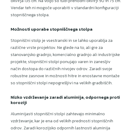
okvirja 135 cm. Na voljo so tudi prehodni okvirji 90 in 75 cm.
Vendar teh ni mogoče uporabiti v standardni konfiguraciji
stopniščnega stolpa.
Možnosti uporabe stopniščnega stolpa
Stopniščni stolp je vsestranski in se lahko uporablja za
različne vrste projektov. Ne glede na to, ali gre za
stanovanjsko gradnjo, komercialno gradnjo ali industrijske
projekte, stopniščni stolpi ponujajo varen in zanesljiv
način dostopa do različnih nivojev odrov. Zaradi svoje
robustne zasnove in možnosti hitre in enostavne montaže
so stopniščni stolpi nepogrešljivi na velikih gradbiščih.
Nizko vzdrževanje zaradi aluminija, odpornega proti
koroziji
Aluminijasti stopniščni stolpi zahtevajo minimalno
vzdrževanje, kar je ena od velikih prednosti stopniščnih
odrov. Zaradi korozijsko odpornih lastnosti aluminija