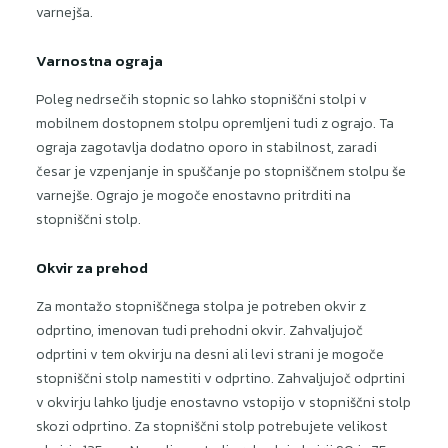
varnejša.
Varnostna ograja
Poleg nedrsečih stopnic so lahko stopniščni stolpi v
mobilnem dostopnem stolpu opremljeni tudi z ograjo. Ta
ograja zagotavlja dodatno oporo in stabilnost, zaradi
česar je vzpenjanje in spuščanje po stopniščnem stolpu še
varnejše. Ograjo je mogoče enostavno pritrditi na
stopniščni stolp.
Okvir za prehod
Za montažo stopniščnega stolpa je potreben okvir z
odprtino, imenovan tudi prehodni okvir. Zahvaljujoč
odprtini v tem okvirju na desni ali levi strani je mogoče
stopniščni stolp namestiti v odprtino. Zahvaljujoč odprtini
v okvirju lahko ljudje enostavno vstopijo v stopniščni stolp
skozi odprtino. Za stopniščni stolp potrebujete velikost