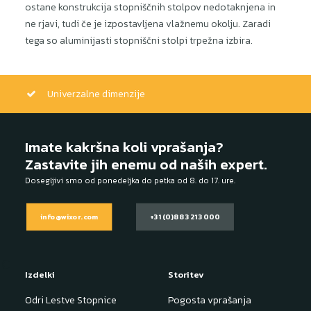
ostane konstrukcija stopniščnih stolpov nedotaknjena in
ne rjavi, tudi če je izpostavljena vlažnemu okolju. Zaradi
tega so aluminijasti stopniščni stolpi trpežna izbira.
Univerzalne dimenzije
Imate kakršna koli vprašanja?
Zastavite jih enemu od naših expert.
Dosegljivi smo od ponedeljka do petka od 8. do 17. ure.
info@wixor.com
+31 (0)88 321 3000
Izdelki
Storitev
Odri Lestve
Stopnice
Pogosta vprašanja