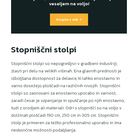
veseljem na voljo!
Stopite v stik →
Stopniščni stolpi
Stopniščni stolpi so nepogrešljivi v gradbeni industriji,
zlasti pri delu na velikih višinah. Ena glavnih prednosti je
izboljšana dostopnost za delavce, ki lahko enostavno in
varno dosežejo ploščadi na različnih nivojih. Stopniščni
stolpi so zasnovani za enostavno uporabo in varnost,
zaradi česar je vzpenjanje in spuščanje po njih enostavno,
tudi z orodjem ali materiali. Odri s stopnišči so na voljo v
dolžinah ploščadi 190 cm, 250 cm in 305 cm. Stopniščni
stolp je primeren za težko profesionalno uporabo in ima
neskončne možnosti podaljšanja.