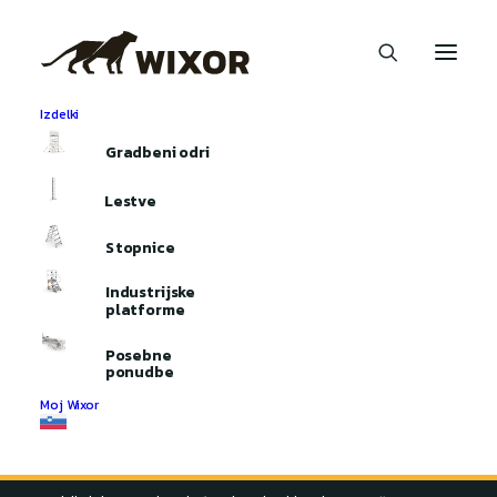
Izdelki
domov
Aluminijasti odri
Stopniščni stolp
Gradbeni odri
Stopniščni stolp 190
Lestve
Configurator wordt ingeladen...
Stopnice
Industrijske
platforme
Posebne
ponudbe
Opis
Moj Wixor
Stopniščni stolp 190