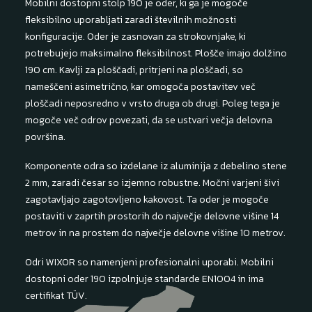
Mobilni dostopni stolp 190 je oder, ki ga je mogoče
fleksibilno uporabljati zaradi številnih možnosti
konfiguracije. Oder je zasnovan za strokovnjake, ki
potrebujejo maksimalno fleksibilnost. Plošče imajo dolžino
190 cm. Kavlji za ploščadi, pritrjeni na ploščadi, so
nameščeni asimetrično, kar omogoča postavitev več
ploščadi neposredno v vrsto druga ob drugi. Poleg tega je
mogoče več odrov povezati, da se ustvari večja delovna
površina.
Komponente odra so izdelane iz aluminija z debelino stene
2 mm, zaradi česar so izjemno robustne. Močni varjeni šivi
zagotavljajo zagotovljeno kakovost. Ta oder je mogoče
postaviti v zaprtih prostorih do največje delovne višine 14
metrov in na prostem do največje delovne višine 10 metrov.
Odri WIXOR so namenjeni profesionalni uporabi. Mobilni
dostopni oder 190 izpolnjuje standarde EN1004 in ima
certifikat TÜV.