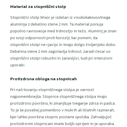
Material za stopniščni stolp
Stopniščni stolp Wixor je izdelan iz visokokakovostnega
aluminija z debelino stene 2 mm. Ta material ponuja
popolno ravnovesje med trdnostjo in težo. Aluminij je znan
po svoji odpornosti proti koroziji, kar pomeni, da
stopniščni stolpi ne rjavijo in imajo dolgo življenjsko dobo.
Debelina stene 2 mm zagotavlja trdnost, zaradi česar so
stopniščni stolpi robustni in zanesljivi, tudi pri intenzivni
uporabi.
Protizdrsna obloga na stopnicah
Pri načrtovanju stopniščnega stolpa je varnost
najpomembnejša. Stopnice stopniščnega stolpa imajo
protizdrsno površino, ki zmanjšuje tveganje zdrsa in padca.
To je še posebej pomembno v mokrih ali blatnih razmerah,
kjer lahko površina stopnic postane spolzka. Zahvaljujoč
protizdrsnim stopnicam imate boljši oprijem in je uporaba