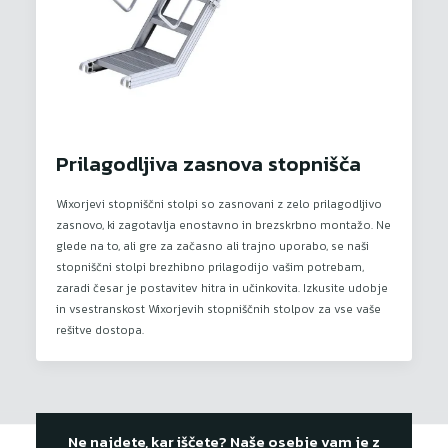
Prilagodljiva zasnova stopnišča
Wixorjevi stopniščni stolpi so zasnovani z zelo prilagodljivo
zasnovo, ki zagotavlja enostavno in brezskrbno montažo. Ne
glede na to, ali gre za začasno ali trajno uporabo, se naši
stopniščni stolpi brezhibno prilagodijo vašim potrebam,
zaradi česar je postavitev hitra in učinkovita. Izkusite udobje
in vsestranskost Wixorjevih stopniščnih stolpov za vse vaše
rešitve dostopa.
Ne najdete, kar iščete? Naše osebje vam je z