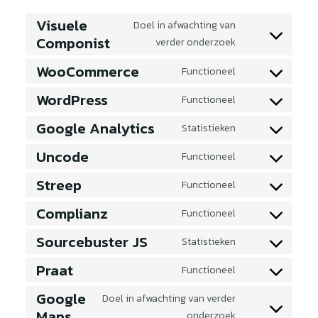
Visuele
Doel in afwachting van
Componist
Toestemming
verder onderzoek
voor
WooCommerce
Functioneel
het
Toestemming
gebruik
voor
WordPress
Functioneel
Toestemming
van
het
voor
Google Analytics
de
Statistieken
gebruik
Toestemming
het
visuele-
van
voor
Uncode
Functioneel
gebruik
componist
WooCommerce
Toestemming
de
van
voor
Streep
Functioneel
service
WordPress
Toestemming
het
Google
voor
Complianz
Functioneel
gebruik
Analytics
Toestemming
het
van
voor
Sourcebuster JS
Statistieken
gebruik
uncode
Toestemming
dienstverlening
van
voor
Praat
Functioneel
complianz
Stripe
Toestemming
het
voor
Google
Doel in afwachting van verder
gebruik
betekening
Maps
Toestemming
onderzoek
van