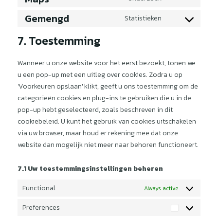
tawk
voor
sourcebuster-
Gemengd
Statistieken
het
js
Toestemming
gebruik
voor
7. Toestemming
van
dienstverlening
Google
diversen
Wanneer u onze website voor het eerst bezoekt, tonen we
Maps
u een pop-up met een uitleg over cookies. Zodra u op
'Voorkeuren opslaan' klikt, geeft u ons toestemming om de
categorieën cookies en plug-ins te gebruiken die u in de
pop-up hebt geselecteerd, zoals beschreven in dit
cookiebeleid. U kunt het gebruik van cookies uitschakelen
via uw browser, maar houd er rekening mee dat onze
website dan mogelijk niet meer naar behoren functioneert.
7.1 Uw toestemmingsinstellingen beheren
Functional
Always active
Preferences
Preferences