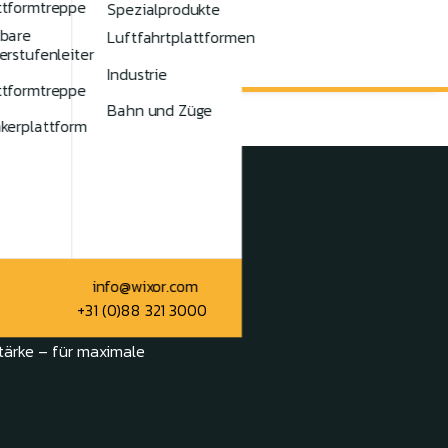
ttformtreppe
Spezialprodukte
tbare
Luftfahrtplattformen
erstufenleiter
Industrie
ttformtreppe
Bahn und Züge
kerplattform
info@wixor.com
+31 (0)88 321 3000
en in jeder gewünschten
ärke – für maximale