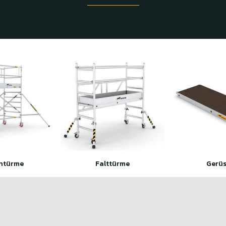
ntürme
Falttürme
Gerüs