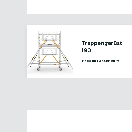
Treppengerüst
190
Produkt ansehen →