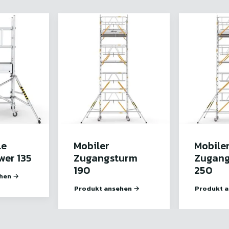
le
Mobiler
Mobile
wer 135
Zugangsturm
Zugan
190
250
hen →
Produkt ansehen →
Produkt 