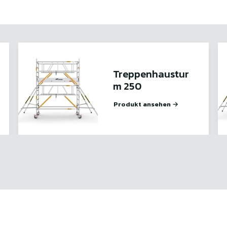
Treppenhaustur
m 250
Produkt ansehen →