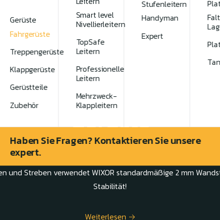
Leitern
Pla
Stufenleitern
Smart level
Fal
Handyman
Gerüste
Nivellierleitern
Lag
Fahrgerüste
Expert
TopSafe
Pla
Leitern
Treppengerüste
Tan
Professionelle
Klappgerüste
Leitern
Gerüstteile
Mehrzweck-
Zubehör
Klappleitern
Gerüste
Haben Sie Fragen? Kontaktieren Sie unsere
expert.
in jeder Größe! WIXOR bietet eine vielfältige Auswahl an Gerüst
men und Streben verwendet WIXOR standardmäßige 2 mm Wandst
Stabilität!
Weiterlesen →